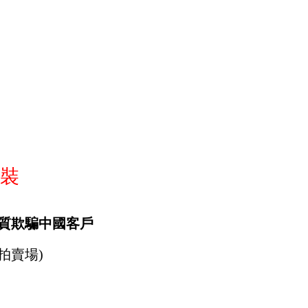
裝
質欺騙中國客戶
拍賣場)