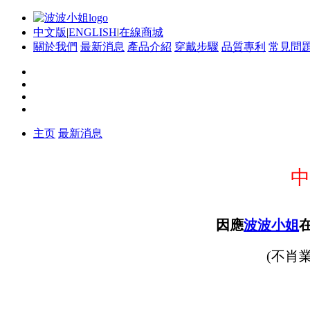
中文版
|
ENGLISH
|
在線商城
關於我們
最新消息
產品介紹
穿戴步驟
品質專利
常見問
主页
最新消息
中
因應
波波小姐
(不肖