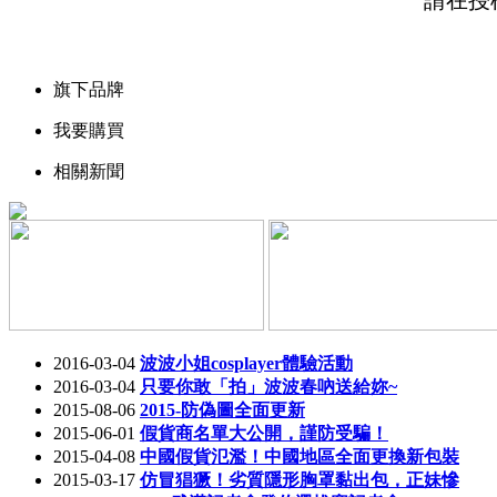
請在授
旗下品牌
我要購買
相關新聞
2016-03-04
波波小姐cosplayer體驗活動
2016-03-04
只要你敢「拍」波波春吶送給妳~
2015-08-06
2015-防偽圖全面更新
2015-06-01
假貨商名單大公開，謹防受騙！
2015-04-08
中國假貨氾濫！中國地區全面更換新包裝
2015-03-17
仿冒猖獗！劣質隱形胸罩黏出包，正妹慘